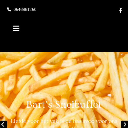
0546861250

Bart's Snelbuffet
Liefde voor het vak is de basisvoo voor ons